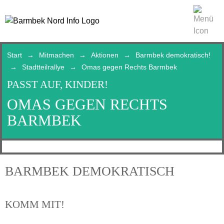
Start
Mitmachen
Aktionen
Barmbek demokratisch!
Stadtteilrallye
Omas gegen Rechts Barmbek
PASST AUF, KINDER!
OMAS GEGEN RECHTS
BARMBEK
BARMBEK DEMOKRATISCH
KOMM MIT!